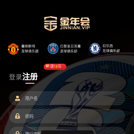
送
18
元
注册
登录