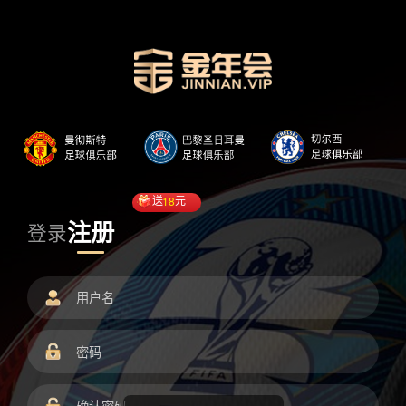
送
18
元
注册
登录